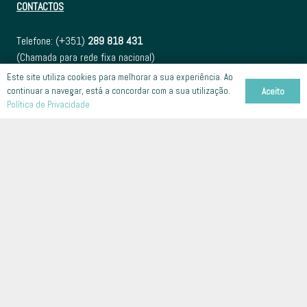
CONTACTOS
Telefone: (+351)
289 818 431
(Chamada para rede fixa nacional)
Este site utiliza cookies para melhorar a sua experiência. Ao
E-mail:
apoioaocliente@gyrad.pt
continuar a navegar, está a concordar com a sua utilização.
Aceito
Política de Privacidade
Universidade do Algarve
Campus de Gambelas, Pav. H5
8005-139 Faro
Contacte-nos
© 2023
DOTPRO
(UMA EMPRESA F3M) – TODOS OS DIREITOS